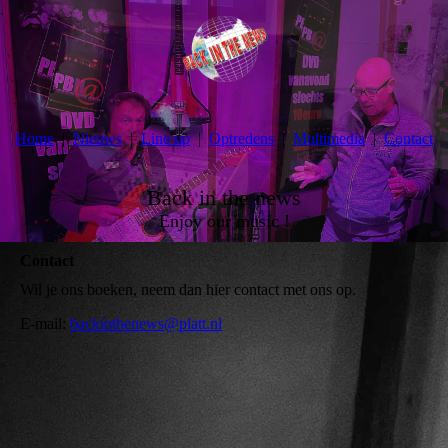
Home
Nieuws
Line up
Optredens
Multimedia
Contact
Back in the news
Enjoy our music !
Contact
Wil je ons boeken, neem dan hier contact met ons op.
E-mail:
backinthenews@platt.nl